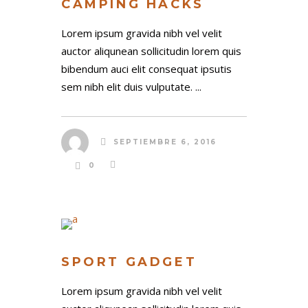
CAMPING HACKS
Lorem ipsum gravida nibh vel velit
LAST NAME
auctor aliqunean sollicitudin lorem quis
bibendum auci elit consequat ipsutis
sem nibh elit duis vulputate. ...
EMAIL
SEPTIEMBRE 6, 2016
PHONE
0
COMPANY
SPORT GADGET
YOUR BUDGET
Lorem ipsum gravida nibh vel velit