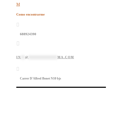
Como encontrarme
688924390
IN
**
@
**************
MA.COM
Carrer D'Alfred Bonet N10 bjs