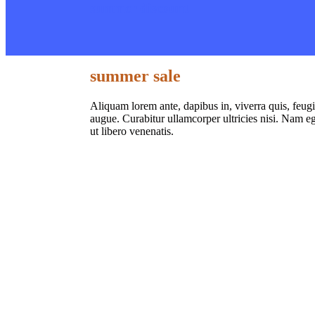
summer discount
sportswear
summer sale
Product Showcase
Aliquam lorem ante, dapibus in, viverra quis, feugia
augue. Curabitur ullamcorper ultricies nisi. Nam e
ut libero venenatis.