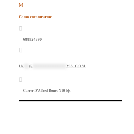
Como encontrarme
688924390
IN
**
@
**************
MA.COM
Carrer D'Alfred Bonet N10 bjs